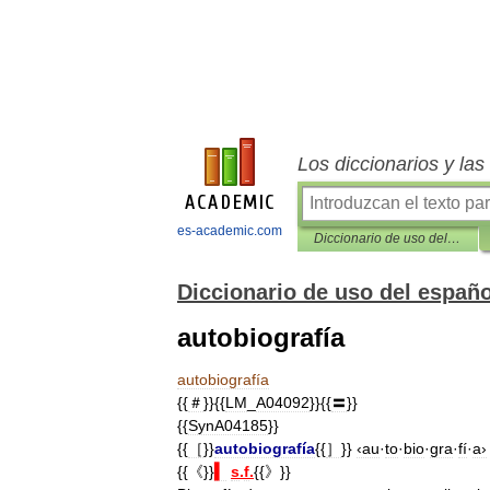
Los diccionarios y la
es-academic.com
Diccionario de uso del español actual con sinónimos y antónimos
Diccionario de uso del españ
autobiografía
autobiografía
{{
＃
}}{{
LM
_
A04092
}}{{
〓
}}
{{
SynA04185
}}
{{
［
}}
autobiografía
{{
］
}}
‹au
·
to
·
bio
·
gra
·
fí
·
a›
{{《}}
▍
s
.
f
.
{{》}}