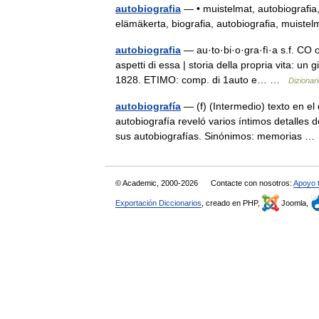
autobiografia
— • muistelmat, autobiografia
elämäkerta, biografia, autobiografia, muis
autobiografia
— au·to·bi·o·gra·fì·a s.f. CO o
aspetti di essa | storia della propria vita: un 
1828. ETIMO: comp. di 1auto e… …
Dizionari
autobiografía
— (f) (Intermedio) texto en el
autobiografía reveló varios íntimos detalles
sus autobiografías. Sinónimos: memorias 
© Academic, 2000-2026
Contacte con nosotros:
Apoyo 
Exportación Diccionarios
, creado en PHP,
Joomla,