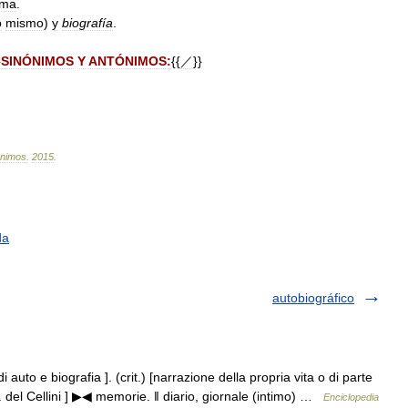
sma
.
o
mismo
)
y
biografía
.
}
SINÓNIMOS
Y
ANTÓNIMOS:
{{
／
}}
ónimos
.
2015
.
da
autobiográfico
 auto e biografia ]. (crit.) [narrazione della propria vita o di parte
a. del Cellini ] ▶◀ memorie. ‖ diario, giornale (intimo) …
Enciclopedia