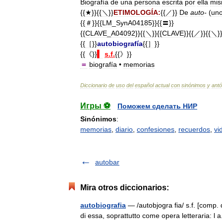
Biografía
de
una
persona
escrita
por
ella
mi
{{
★
}}{{
＼
}}
ETIMOLOGÍA:
{{
／
}}
De
auto
-
(
un
{{
＃
}}{{
LM
_
SynA04185
}}{{
〓
}}
{{
CLAVE
_
A04092
}}{{
＼
}}{{
CLAVE
}}{{
／
}}{{
＼
}
{{
［
}}
autobiografía
{{
］
}}
{{《}}
▍
s
.
f
.
{{》}}
＝
biografía
•
memorias
Diccionario
de
uso
del
español
actual
con
sinónimos
y
ant
Игры ⚽
Поможем сделать НИР
Sinónimos
:
memorias
,
diario
,
confesiones
,
recuerdos
,
vi
autobar
Mira otros diccionarios:
autobiografia
— /autobjogra fia/ s.f. [comp. di
di essa, soprattutto come opera letteraria: l 