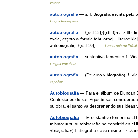
Italiana
autobiografia
— s. f. Biografia escrita pelo
Língua Portuguesa
autobiografia
— {{/stl 13}}{{stl 8}}rz. ż IIb, 
życia, często w formie fabularnej – literac kiej
autobiografię. {{/stl 10}} …
Langenscheidt Polski
autobiografía
— sustantivo femenino 1. Vid
Lengua Española
autobiografía
— (De auto y biografía). f. V
española
Autobiografía
— Para el álbum de Duncan D
Confesiones de san Agustín son consideradas
su obra, el santo va desgranando sus idea
Autobiografía
— ► sustantivo femenino LITE
misma: ■ su autobiografía se convirtió en el l
«biografía») f. Biografía de sí mismo. ⇒ D