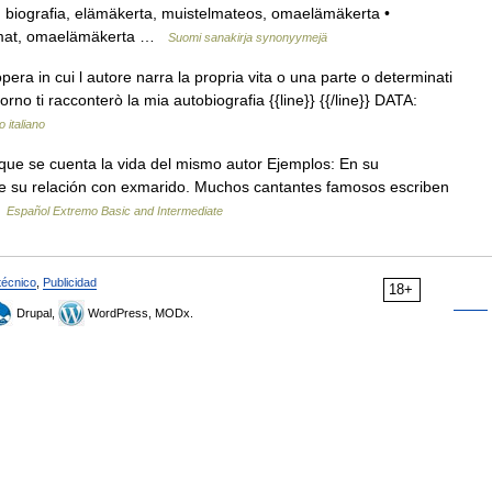
, biografia, elämäkerta, muistelmateos, omaelämäkerta •
telmat, omaelämäkerta …
Suomi sanakirja synonyymejä
pera in cui l autore narra la propria vita o una parte o determinati
giorno ti racconterò la mia autobiografia {{line}} {{/line}} DATA:
o italiano
 que se cuenta la vida del mismo autor Ejemplos: En su
 de su relación con exmarido. Muchos cantantes famosos escriben
…
Español Extremo Basic and Intermediate
técnico
,
Publicidad
18+
Drupal,
WordPress, MODx.