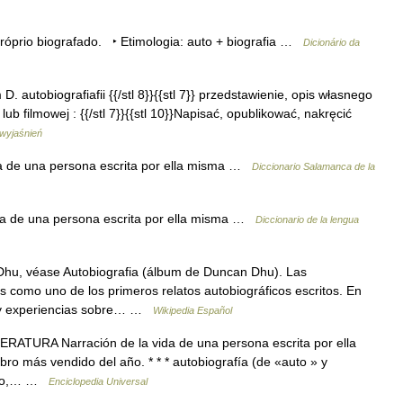
 próprio biografado. ‣ Etimologia: auto + biografia …
Dicionário da
lm D. autobiografiafii {{/stl 8}}{{stl 7}} przedstawienie, opis własnego
 lub filmowej : {{/stl 7}}{{stl 10}}Napisać, opublikować, nakręcić
 wyjaśnień
a de una persona escrita por ella misma …
Diccionario Salamanca de la
ida de una persona escrita por ella misma …
Diccionario de la lengua
hu, véase Autobiografia (álbum de Duncan Dhu). Las
 como uno de los primeros relatos autobiográficos escritos. En
s y experiencias sobre… …
Wikipedia Español
RATURA Narración de la vida de una persona escrita por ella
ibro más vendido del año. * * * autobiografía (de «auto » y
iario,… …
Enciclopedia Universal